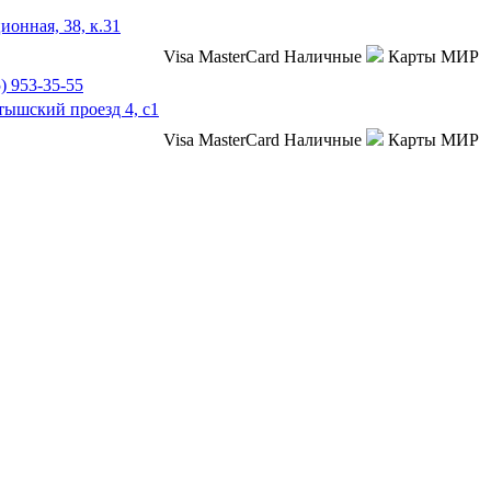
ионная, 38, к.31
Visa
MasterCard
Наличные
Карты МИР
) 953-35-55
тышский проезд 4, с1
Visa
MasterCard
Наличные
Карты МИР