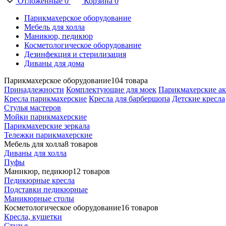
Отложенные
0
Корзина
0
Парикмахерское оборудование
Мебель для холла
Маникюр, педикюр
Косметологическое оборудование
Дезинфекция и стерилизация
Диваны для дома
Парикмахерское оборудование
104 товара
Принадлежности
Комплектующие для моек
Парикмахерские ак
Кресла парикмахерские
Кресла для барбершопа
Детские кресла
Стулья мастеров
Мойки парикмахерские
Парикмахерские зеркала
Тележки парикмахерские
Мебель для холла
8 товаров
Диваны для холла
Пуфы
Маникюр, педикюр
12 товаров
Педикюрные кресла
Подставки педикюрные
Маникюрные столы
Косметологическое оборудование
16 товаров
Кресла, кушетки
Стулья