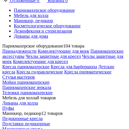
Отложенные
0
Корзина
0
Парикмахерское оборудование
Мебель для холла
Маникюр, педикюр
Косметологическое оборудование
Дезинфекция и стерилизация
Диваны для дома
Парикмахерское оборудование
104 товара
Принадлежности
Комплектующие для моек
Парикмахерские
аксессуары
Чехлы защитные для кресел
Чехлы защитные для
моек
Комплектующие для кресел
Кресла парикмахерские
Кресла для барбершопа
Детские
кресла
Кресла гидравлические
Кресла пневматические
Стулья мастеров
Мойки парикмахерские
Парикмахерские зеркала
Тележки парикмахерские
Мебель для холла
8 товаров
Диваны для холла
Пуфы
Маникюр, педикюр
12 товаров
Педикюрные кресла
Подставки педикюрные
Маникюрные столы