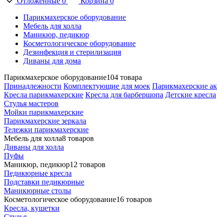
Отложенные
0
Корзина
0
Парикмахерское оборудование
Мебель для холла
Маникюр, педикюр
Косметологическое оборудование
Дезинфекция и стерилизация
Диваны для дома
Парикмахерское оборудование
104 товара
Принадлежности
Комплектующие для моек
Парикмахерские ак
Кресла парикмахерские
Кресла для барбершопа
Детские кресла
Стулья мастеров
Мойки парикмахерские
Парикмахерские зеркала
Тележки парикмахерские
Мебель для холла
8 товаров
Диваны для холла
Пуфы
Маникюр, педикюр
12 товаров
Педикюрные кресла
Подставки педикюрные
Маникюрные столы
Косметологическое оборудование
16 товаров
Кресла, кушетки
Стулья